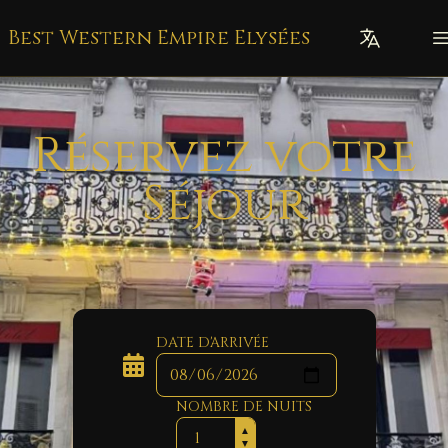
Best Western Empire Elysées
Réservez votre
Séjour
DATE D'ARRIVÉE
NOMBRE DE NUITS
▲
▼