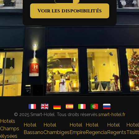
Voir les disponibilités
© 2025 Smart-Hotel. Tous droits réservés.
smart-hotel.fr
Hotels
Hotel
Hotel
Hotel
Hotel
Hotel
Hotel
Champs
Bassano
Chambiges
Empire
Regencia
Regents
Tilsitt
élysées